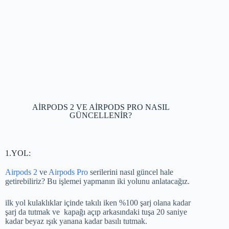
AİRPODS 2 VE AİRPODS PRO NASIL
GÜNCELLENİR?
1.YOL:
Airpods 2
ve
Airpods Pro
serilerini nasıl güncel hale
getirebiliriz? Bu işlemei yapmanın iki yolunu anlatacağız.
ilk yol kulaklıklar içinde takılı iken %100 şarj olana kadar
şarj da tutmak ve kapağı açıp arkasındaki tuşa 20 saniye
kadar beyaz ışık yanana kadar basılı tutmak.